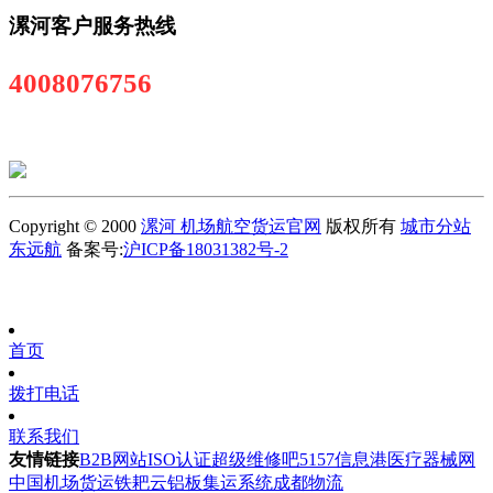
漯河客户服务热线
4008076756
Copyright © 2000
漯河 机场航空货运官网
版权所有
城市分站
东远航
备案号:
沪ICP备18031382号-2
首页
拨打电话
联系我们
友情链接
B2B网站
ISO认证
超级维修吧
5157信息港
医疗器械网
中国机场货运
铁耙云
铝板
集运系统
成都物流