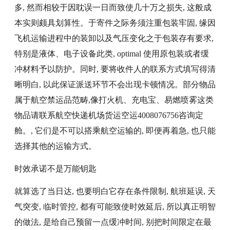
多, 然而相较于因耽误一日而致使几十万之损失, 这般成
本实则颇具划算性。于寄件之际务须注重包装牢固, 缘因
飞机运输进程中的装卸以及气压变化之于包装存有要求,
特别是液体、电子设备此类, optimal 使用原包装或者缓
冲材料予以防护。同时, 要将收件人的联系方式填写得清
晰明白, 以此保证派送环节不会出现卡顿情况。部分物品
属于航空禁运品范畴,像打火机、充电宝、易燃喷雾这类
物品请联系航空快递机场货运空运4008076756咨询定
舱。, 它们是不可以搭乘航空运输的, 即便再着急, 也只能
选择其他的运输方式。
时效承诺不是万能钥匙
就算选了当日达, 也要明白它存在条件限制, 航班延误, 天
气突变, 临时管控, 都有可能致使时效延后, 所以真正明智
的做法, 是给自己预留一点缓冲时间, 别把时间限定在最