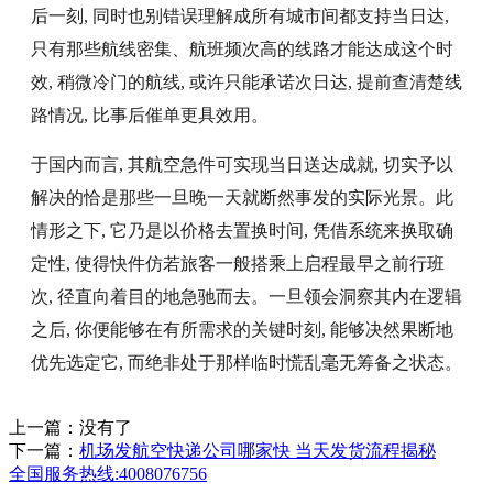
后一刻, 同时也别错误理解成所有城市间都支持当日达,
只有那些航线密集、航班频次高的线路才能达成这个时
效, 稍微冷门的航线, 或许只能承诺次日达, 提前查清楚线
路情况, 比事后催单更具效用。
于国内而言, 其航空急件可实现当日送达成就, 切实予以
解决的恰是那些一旦晚一天就断然事发的实际光景。此
情形之下, 它乃是以价格去置换时间, 凭借系统来换取确
定性, 使得快件仿若旅客一般搭乘上启程最早之前行班
次, 径直向着目的地急驰而去。一旦领会洞察其内在逻辑
之后, 你便能够在有所需求的关键时刻, 能够决然果断地
优先选定它, 而绝非处于那样临时慌乱毫无筹备之状态。
上一篇：没有了
下一篇：
机场发航空快递公司哪家快 当天发货流程揭秘
全国服务热线:4008076756