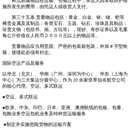
鲜活易腐物品在运输、仓储过程中，承运人因采取防护措
施所发生的费用，由托运人或收货人支付。
第三十五条 贵重物品包括：黄金、白金、铱、铑、钯等
稀贵金属及其制品；各类宝石、玉器、钻石、珍珠及其制品；
珍贵文物（包括书、画、古玩等）；现钞、有价证券以及毛重
每公斤价值在人民币２０００元以上的物品等。
贵重物品应当用坚固、严密的包装箱包装，外加＃字型铁
箍，接缝处必须有封志。
国际空运产品及服务
以华北（北京）、华南（广州、深圳为中心）、华东（上海为
中心）为三大集运分拨中心，作为 20 余家世界知名航空公司
的核心代理。空运、多式联运
●空运、多式联运
●欧美、中东、印巴、日本、亚洲、澳洲航线的包板、包量、
包舱业务空运包机业务及特种货运输服务
●制定并实施危险货物的运输方案