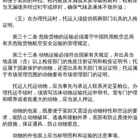
和便于装卸的环扣。棺内敷设木屑或木炭等吸附材料，棺材应
当无漏缝并经过钉牢或焊封，确保气味及液体不致外溢；
（五）在办理托运时，托运人须提供殡葬部门出具的入殓
证明。
第三十二条 危险货物的运输必须遵守中国民用航空总局
有关危险货物航空安全运输的管理规定。
第三十三条 动物运输必须符合国家有关规定，并出具当
地县级（含）以上检疫部门的免疫注射证明和检疫证明书；托
运属于国家保护的动物，还需出具有关部门准运证明；托运属
于市场管理范围的动物要有市场管理部门的证明。
托运人托运动物，应当事先与承运人联系并定妥舱位。办
理托运手续时，须填写活体动物运输托运申明书。需专门护理
和喂养或者批量大的动物，应当派人押运。
动物的包装，既要便于装卸又需适合动物特性和空运的要
求，能防止动物破坏、逃逸和接触外界，底部有防止粪便外溢
的措施，保证通风，防止动物窒息。
动物的外包装上应当标明照料和运输的注意事项。