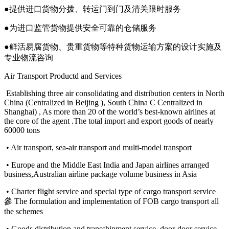
●提供进口货物分拨、转运门到门及清关限时服务
●为进口监管货物提供安全可靠的仓储服务
●鲜活易腐货物、贵重货物等特种货物运输方案的设计实施及
专业物流咨询
Air Transport Productd and Services
Establishing three air consolidating and distribution centers in North
China (Centralized in Beijing ), South China C Centralized in
Shanghai) , As more than 20 of the world’s best-known airlines at
the core of the agent .The total import and export goods of nearly
60000 tons
• Air transport, sea-air transport and multi-model transport
• Europe and the Middle East India and Japan airlines arranged
business,Australian airline package volume business in Asia
• Charter flight service and special type of cargo transport service
參 The formulation and implementation of FOB cargo transport all
the schemes
• Goods distribution and transshipment service, door-door service,