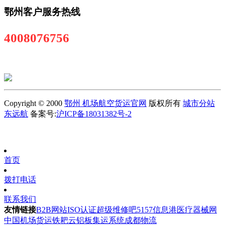
鄂州客户服务热线
4008076756
Copyright © 2000
鄂州 机场航空货运官网
版权所有
城市分站
东远航
备案号:
沪ICP备18031382号-2
首页
拨打电话
联系我们
友情链接
B2B网站
ISO认证
超级维修吧
5157信息港
医疗器械网
中国机场货运
铁耙云
铝板
集运系统
成都物流