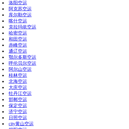
洛阳空运
阿克苏空运
库尔勒空运
喀什空运
克拉玛依空运
哈密空运
和田空运
赤峰空运
通辽空运
鄂尔多斯空运
呼伦贝尔空运
阿尔山空运
桂林空运
北海空运
大庆空运
牡丹江空运
邯郸空运
保定空运
济宁空运
日照空运
city黄山空运