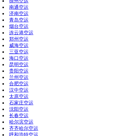
徐州空运
南通空运
济南空运
青岛空运
烟台空运
连云港空运
郑州空运
威海空运
三亚空运
海口空运
昆明空运
贵阳空运
兰州空运
合肥空运
汉中空运
太原空运
石家庄空运
沈阳空运
长春空运
哈尔滨空运
齐齐哈尔空运
呼和浩特空运