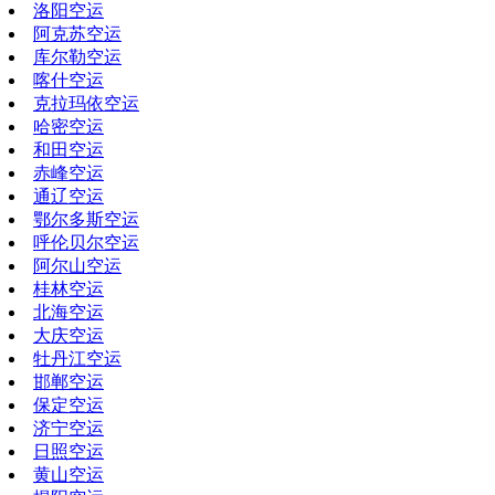
洛阳空运
阿克苏空运
库尔勒空运
喀什空运
克拉玛依空运
哈密空运
和田空运
赤峰空运
通辽空运
鄂尔多斯空运
呼伦贝尔空运
阿尔山空运
桂林空运
北海空运
大庆空运
牡丹江空运
邯郸空运
保定空运
济宁空运
日照空运
黄山空运