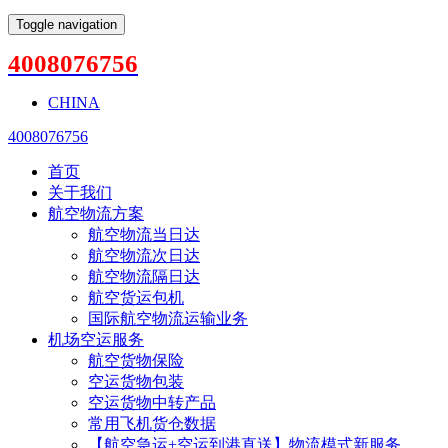
Toggle navigation
4008076756
CHINA
4008076756
首页
关于我们
航空物流方案
航空物流当日达
航空物流次日达
航空物流隔日达
航空货运包机
国际航空物流运输业务
机场空运服务
航空货物保险
空运货物包装
空运货物中转产品
常用飞机货仓数据
【航空急运+空运到港直送】物流模式新服务