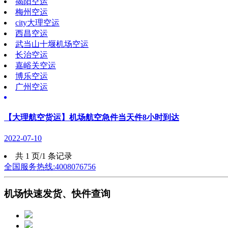
揭阳空运
梅州空运
city大理空运
西昌空运
武当山十堰机场空运
长治空运
嘉峪关空运
博乐空运
广州空运
【大理航空货运】机场航空急件当天件8小时到达
2022-07-10
共 1 页/1 条记录
全国服务热线:4008076756
机场快速发货、快件查询