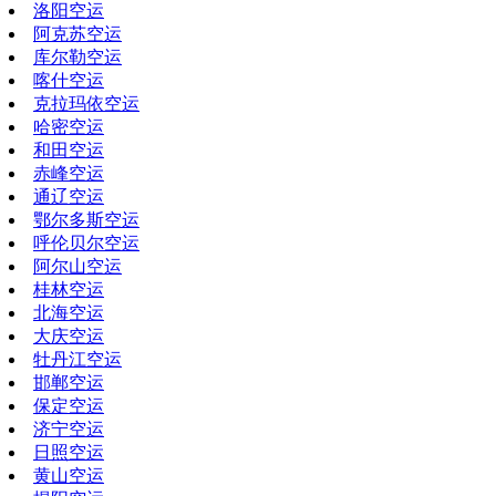
洛阳空运
阿克苏空运
库尔勒空运
喀什空运
克拉玛依空运
哈密空运
和田空运
赤峰空运
通辽空运
鄂尔多斯空运
呼伦贝尔空运
阿尔山空运
桂林空运
北海空运
大庆空运
牡丹江空运
邯郸空运
保定空运
济宁空运
日照空运
黄山空运