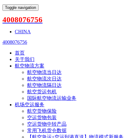
Toggle navigation
4008076756
CHINA
4008076756
首页
关于我们
航空物流方案
航空物流当日达
航空物流次日达
航空物流隔日达
航空货运包机
国际航空物流运输业务
机场空运服务
航空货物保险
空运货物包装
空运货物中转产品
常用飞机货仓数据
【航空急运+空运到港直送】物流模式新服务