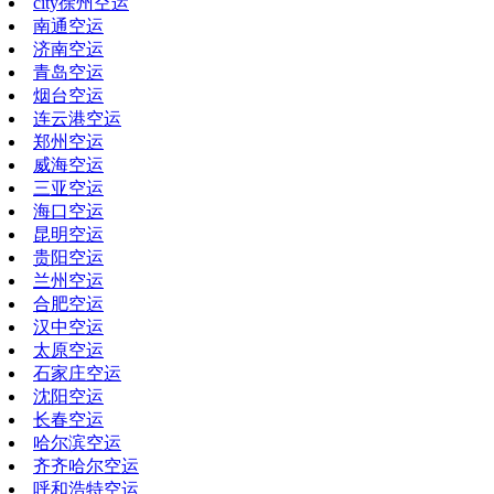
city徐州空运
南通空运
济南空运
青岛空运
烟台空运
连云港空运
郑州空运
威海空运
三亚空运
海口空运
昆明空运
贵阳空运
兰州空运
合肥空运
汉中空运
太原空运
石家庄空运
沈阳空运
长春空运
哈尔滨空运
齐齐哈尔空运
呼和浩特空运