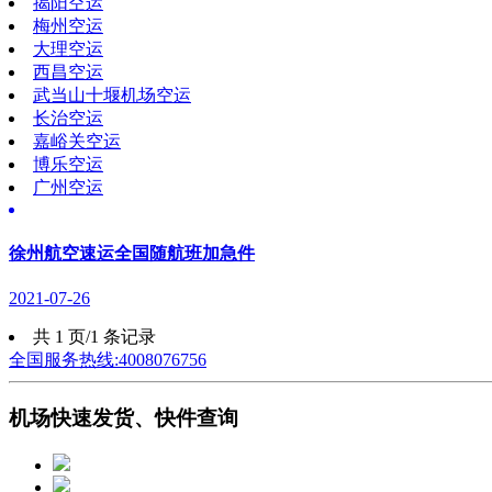
揭阳空运
梅州空运
大理空运
西昌空运
武当山十堰机场空运
长治空运
嘉峪关空运
博乐空运
广州空运
徐州航空速运全国随航班加急件
2021-07-26
共 1 页/1 条记录
全国服务热线:4008076756
机场快速发货、快件查询