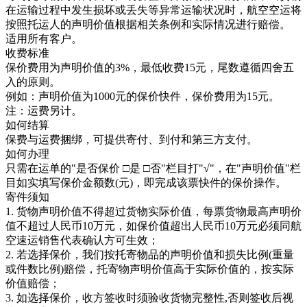
在运输过程中发生损坏或丢失等异常运输状况时，航空空运将
按照托运人的声明价值根据相关条例和实际情况进行赔偿。
适用所有客户。
收费标准
保价费用为声明价值的3%，最低收费15元，尾数遵循四舍五
入的原则。
例如：声明价值为1000元的保价快件，保价费用为15元。
注：运费另计。
如何结算
保费与运费捆绑，可提供寄付、到付和第三方支付。
如何办理
只需在运单的"是否保价 □是 □否"栏目打"√"，在"声明价值"栏
目如实填写保价金额数(元)，即完成该票快件的保价操作。
寄件须知
1. 货物声明价值不得超过货物实际价值，每票货物最高声明价
值不超过人民币10万元，如保价值超出人民币10万元必须同航
空速运销售代表确认方可生效；
2. 若选择保价，我们按托寄物品的声明价值和损失比例(重量
或件数比例)赔偿，托寄物声明价值高于实际价值的，按实际
价值赔偿；
3. 如选择保价，收方签收时须验收货物完整性,否则签收后视