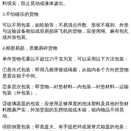
料填实，防止晃动或液体渗出。
3.不怕碰压的货物
可以不用包装，如轮胎等；不易清点件数、形状不规则、外形
与运输设备相似或容易损坏飞机的货物，应使用绳、麻布包扎
或外加包装。
4.精密易损，质脆易碎货物
单件货物毛重以不超过25千克为宜，可以采用以下方法包装：
①悬吊式包装：即用几根弹簧或绳索，从箱内各个方向把货物
悬置在箱子中间。
②多层次包装：即货物—衬垫材料—内包装—衬垫材料—运输
包装（外包装）。
③玻璃器皿的包装：应使用足够厚度的泡沫塑料及其他衬垫材
料围裹严实，外加坚固的瓦楞纸箱或木箱，箱内物品不得晃
动。
④防倒置包装：即底盘大、有手提把环或屋脊式箱盖的包装；