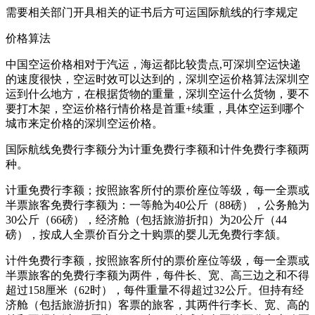
需要相关部门开具相关的证书后方可运国际航线的行李规定
价格算法
中国空运价格相对于汽运，海运都比较贵点,可深圳空运快递
的速度很快，空运时效可以达到的，深圳空运价格算法深圳空
运到什么地方，在根据货物的重量，深圳空运什么货物，要不
要打木架，空运价格行情价格是首重+续重，具体空运到哪个
城市来定价格的深圳空运价格。
国际航线免费行李额分为计重免费行李额和计件免费行李额两
种。
计重免费行李额；按照旅客所付的票价座位等级，每一全票或
半票旅客免费行李额为：一等舱为40公斤（88磅），公务舱为
30公斤（66磅），经济舱（包括旅游折扣）为20公斤（44
磅），按成人全票价百分之十购票的婴儿无免费行李颔。
计件免费行李额，按照旅客所付的票价座位等级，每一全票或
半票旅客的免费行李额为两件，每件长、宽、高三边之和不得
超过158厘米（62时），每件重量不得超过32公斤。但持有经
济舱（包括旅游折扣）客票的旅客，其两件行李长、宽、高的