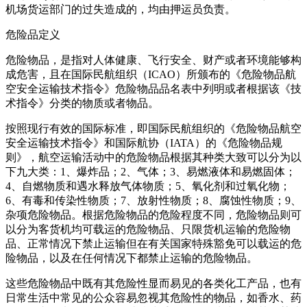
机场货运部门的过失造成的，均由押运员负责。
危险品定义
危险物品，是指对人体健康、飞行安全、财产或者环境能够构
成危害，且在国际民航组织（ICAO）所颁布的《危险物品航
空安全运输技术指令》危险物品品名表中列明或者根据该《技
术指令》分类的物质或者物品。
按照现行有效的国际标准，即国际民航组织的《危险物品航空
安全运输技术指令》和国际航协（IATA）的《危险物品规
则》，航空运输活动中的危险物品根据其种类大致可以分为以
下九大类：1、爆炸品；2、气体；3、易燃液体和易燃固体；
4、自燃物质和遇水释放气体物质；5、氧化剂和过氧化物；
6、有毒和传染性物质；7、放射性物质；8、腐蚀性物质；9、
杂项危险物品。根据危险物品的危险程度不同，危险物品则可
以分为客货机均可载运的危险物品、只限货机运输的危险物
品、正常情况下禁止运输但在有关国家特殊豁免可以载运的危
险物品，以及在任何情况下都禁止运输的危险物品。
这些危险物品中既有其危险性显而易见的各类化工产品，也有
日常生活中常见的公众容易忽视其危险性的物品，如香水、药