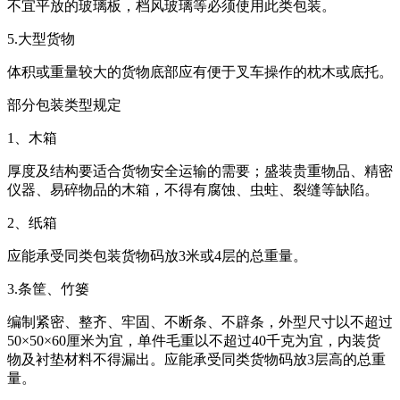
不宜平放的玻璃板，档风玻璃等必须使用此类包装。
5.大型货物
体积或重量较大的货物底部应有便于叉车操作的枕木或底托。
部分包装类型规定
1、木箱
厚度及结构要适合货物安全运输的需要；盛装贵重物品、精密
仪器、易碎物品的木箱，不得有腐蚀、虫蛀、裂缝等缺陷。
2、纸箱
应能承受同类包装货物码放3米或4层的总重量。
3.条筐、竹篓
编制紧密、整齐、牢固、不断条、不辟条，外型尺寸以不超过
50×50×60厘米为宜，单件毛重以不超过40千克为宜，内装货
物及衬垫材料不得漏出。应能承受同类货物码放3层高的总重
量。