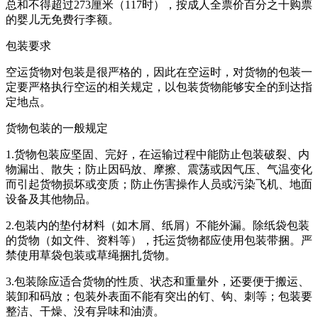
总和不得超过273厘米（117时），按成人全票价百分之十购票
的婴儿无免费行李额。
包装要求
空运货物对包装是很严格的，因此在空运时，对货物的包装一
定要严格执行空运的相关规定，以包装货物能够安全的到达指
定地点。
货物包装的一般规定
1.货物包装应坚固、完好，在运输过程中能防止包装破裂、内
物漏出、散失；防止因码放、摩擦、震荡或因气压、气温变化
而引起货物损坏或变质；防止伤害操作人员或污染飞机、地面
设备及其他物品。
2.包装内的垫付材料（如木屑、纸屑）不能外漏。除纸袋包装
的货物（如文件、资料等），托运货物都应使用包装带捆。严
禁使用草袋包装或草绳捆扎货物。
3.包装除应适合货物的性质、状态和重量外，还要便于搬运、
装卸和码放；包装外表面不能有突出的钉、钩、刺等；包装要
整洁、干燥、没有异味和油渍。