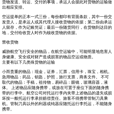
货物发送、转运、交付的事项，承运人会据此对货物的运输做
出相应安排。
空运提单的正本一式三份，每份都印有背面条款，其中一份交
发货人，是承运人或其代理人接收货物的依据；第二份由承运
人留存，作为记账凭证；最后一份随货同行，在货物到达目的
地，交付给收货人时作为核收货物的依据。
禁收货物
威胁航空飞行安全的物品，在航空运输中，可能明显地危害人
身健康、安全或对财产造成损害的物品
空运
或物质。
主要有以下几类殊货物的运输
小而贵重的物品：现金，证券，汇票，信用卡，珠宝，相机。
急用物品：药品，钥匙，护照，旅行支票，商务文件。 不可
取代的物品：手稿，祖传物，易碎品：眼镜，玻璃容器，液
体。 上述物品应随身携带，或放在可置于座位下面的随身携
带的行李中。航空公司对托运行李内夹带上述物品的遗失或损
坏按一般托运行李承担赔偿责任。旅客不得携带管制刀具乘
机。管制刀具以外的利器或钝器应随托运行李托运，不能随身
携带。