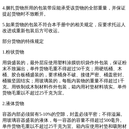
4.捆扎货物所用的包装带应能承受该货物的全部重量，并保证
提起货物时不致断开。
5.如果货物的包装不符合本手册中的相关规定，应要求托运人
改进或重新包装后方可收运。
部分货物的特殊规定
1.粉状货物
用袋盛装的，最外层应使用塑料涂膜纺织袋作外包装，保证粉
末不致漏出，单件货物毛重不得超过50千克；用硬纸桶、木
桶、胶合板桶盛装的，要求桶身不破、接缝严密、桶盖密封、
桶箍坚固结实；用玻璃装的，每瓶内装物的重量不得超过1千
克。用铁制或木制材料作外包装，箱内用衬垫材料填实。单件
货物毛重以不超过25千克为宜。
2.液体货物
容器内部必须留有5-10%的空隙，封盖必须平密；不得溢漏。
用玻璃容器盛装的液体，每一容器的容量不得超过500毫升。
单件货物毛重以不超过25千克为宜。箱内应使用衬垫和吸附材