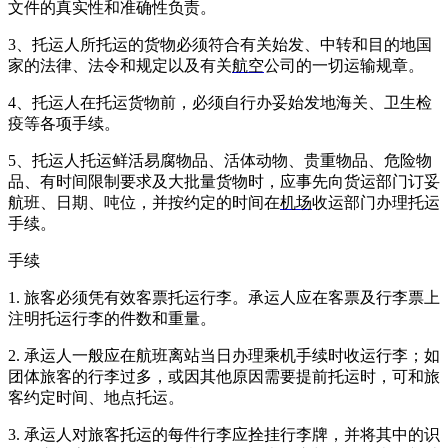
文件的真实性和准确性负责。
3、托运人所托运的货物必须符合有关始发、中转和目的地国
家的法律、法令和规定以及有关
航空
公司的一切运输规章。
4、托运人在托运货物前，必须自行办妥始发地海关、卫生检
疫等各项手续。
5、托运人托运鲜活易腐物品、活体动物、贵重物品、危险物
品、有时间限制要求及大批量货物时，应事先向货运部门订妥
航班、日期、吨位，并按约定的时间在
机场
收运部门办理托运
手续。
手续
1. 旅客必须凭有效客票托运行李。承运人应在客票及行李票上
注明托运行李的件数和重量。
2. 承运人一般应在航班离站当日办理乘机手续时收运行李；如
团体旅客的行李过多，或因其他原因需要提前托运时，可和旅
客约定时间、地点托运。
3. 承运人对旅客托运的每件行李应拴挂行李牌，并将其中的识