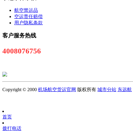
航空禁运品
空运责任赔偿
用户隐私条款
客户服务热线
4008076756
Copyright © 2000
机场航空货运官网
版权所有
城市分站
东远航
首页
拨打电话