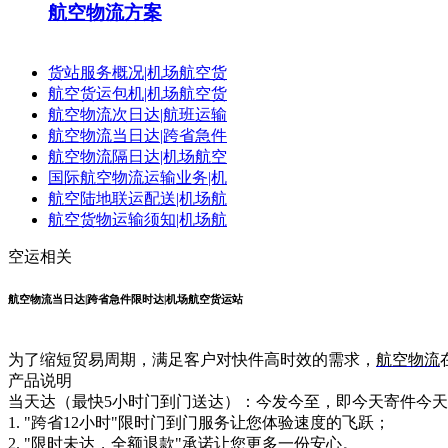
航空物流方案
货站服务概况|机场航空货
航空货运包机|机场航空货
航空物流次日达|航班运输
航空物流当日达|跨省急件
航空物流隔日达|机场航空
国际航空物流运输业务|机
航空陆地联运配送|机场航
航空货物运输须知|机场航
空运相关
航空物流当日达|跨省急件限时达|机场航空货运站
为了缩短贸易周期，满足客户对快件高时效的需求，
航空物流
产品说明
当天达（最快5小时门到门送达）：今发今至，即今天寄件今
1. "跨省12小时"限时门到门服务让您体验速度的飞跃；
2. "限时未达，全额退款"承诺让您更多一份安心。