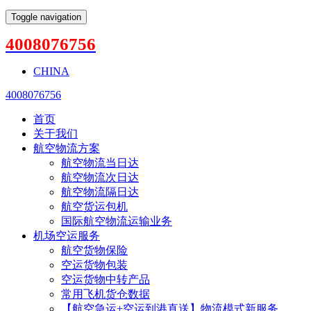
Toggle navigation
4008076756
CHINA
4008076756
首页
关于我们
航空物流方案
航空物流当日达
航空物流次日达
航空物流隔日达
航空货运包机
国际航空物流运输业务
机场空运服务
航空货物保险
空运货物包装
空运货物中转产品
常用飞机货仓数据
【航空急运+空运到港直送】物流模式新服务