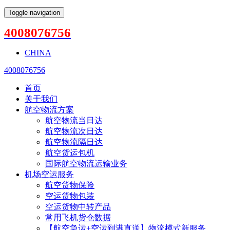
Toggle navigation
4008076756
CHINA
4008076756
首页
关于我们
航空物流方案
航空物流当日达
航空物流次日达
航空物流隔日达
航空货运包机
国际航空物流运输业务
机场空运服务
航空货物保险
空运货物包装
空运货物中转产品
常用飞机货仓数据
【航空急运+空运到港直送】物流模式新服务