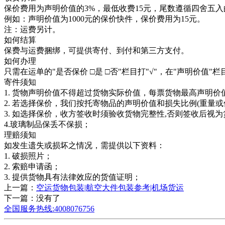
保价费用为声明价值的3%，最低收费15元，尾数遵循四舍五
例如：声明价值为1000元的保价快件，保价费用为15元。
注：运费另计。
如何结算
保费与运费捆绑，可提供寄付、到付和第三方支付。
如何办理
只需在运单的"是否保价 □是 □否"栏目打"√"，在"声明价值
寄件须知
1. 货物声明价值不得超过货物实际价值，每票货物最高声明价
2. 若选择保价，我们按托寄物品的声明价值和损失比例(重量
3. 如选择保价，收方签收时须验收货物完整性,否则签收后视
4.玻璃制品保丢不保损；
理赔须知
如发生遗失或损坏之情况，需提供以下资料：
1. 破损照片；
2. 索赔申请函；
3. 提供货物具有法律效应的货值证明；
上一篇：
空运货物包装|航空大件包装参考|机场货运
下一篇：没有了
全国服务热线:4008076756