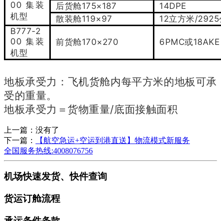
00
集装
175×187
14DPE
后货舱
机型
119×97
12
/2925
散装舱
立方米
B777-2
00
集装
170×270
6PMC
18AKE
前货舱
或
机型
地板承受力：飞机货舱内每平方米的地板可承
受的重量。
地板承受力＝货物重量/底面接触面积
上一篇：没有了
下一篇：
【航空急运+空运到港直送】物流模式新服务
全国服务热线:4008076756
机场快速发货、快件查询
货运订舱流程
承运条件条款