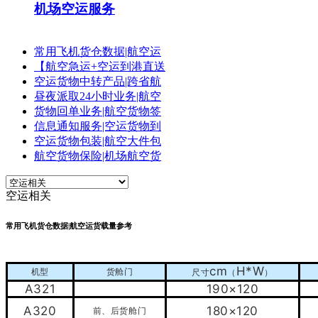
机场空运服务
常用飞机货仓数据|航空运
【航空急运+空运到港直送
空运货物中转产品|跨省航
昼夜派取24小时业务|航空
货物回单业务|航空货物签
信息通知服务|空运货物到
空运货物包装|航空大件包
航空货物保险|机场航空货
空运相关
常用飞机货仓数据|航空运货载量参考
cm
H*W
机型
货舱门
尺寸
（
）
A321
190×120
A320
180×120
前、后货舱门