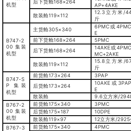
168×264
后下货舱
机型
AP+4AKE
12.3
/4
立方米
119×112
散装舱
斤
6PMC
4PMC
或
305×340
主货舱
E
168×264
5PMC
前下货舱
B747-2
00
集装
14AKE
4PM
或
168×264
后下货舱
机型
MC+2AKE
15.8
/6
立方米
119×112
散装舱
斤
173×264
3PAP
前货舱
B747-S
10AKE
3PA
或
P
集装
173×264
后货舱
E
机型
9.6
/294
散装舱
立方米
175×340
3PMC
前货舱
B767-2
00
集装
175×187
10DPE
后货舱
机型
119×97
12
/2925
散装舱
立方米
175×340
4PMC
前货舱
B767-3