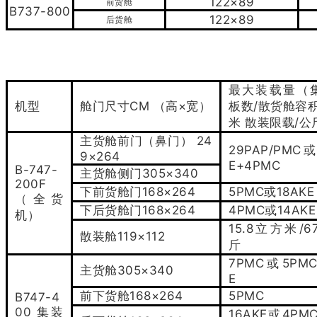
122×89
前货舱
B737-800
122×89
后货舱
最大装载量（
CM
×
/
机型
舱门尺寸
（高
宽）
板数
散货舱容
/
米
散装限载
公
24
主货舱前门（鼻门）
29PAP/PMC
9×264
E+4PMC
B-747-
305×340
主货舱侧门
200F
168×264
5PMC
18AKE
下前货舱门
或
（全货
168×264
4PMC
14AKE
下后货舱门
或
机）
15.8
/6
立方米
119×112
散装舱
斤
7PMC
5PMC
或
305×340
主货舱
E
168×264
5PMC
前下货舱
B747-4
00
集装
16AKE
4PM
或