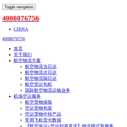
Toggle navigation
4008076756
CHINA
4008076756
首页
关于我们
航空物流方案
航空物流当日达
航空物流次日达
航空物流隔日达
航空货运包机
国际航空物流运输业务
机场空运服务
航空货物保险
空运货物包装
空运货物中转产品
常用飞机货仓数据
【航空急运+空运到港直送】物流模式新服务