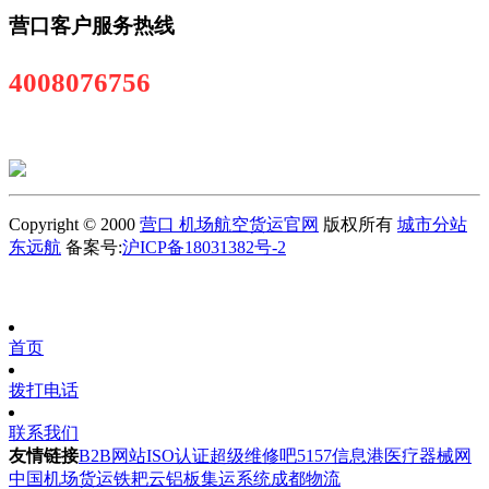
营口客户服务热线
4008076756
Copyright © 2000
营口 机场航空货运官网
版权所有
城市分站
东远航
备案号:
沪ICP备18031382号-2
首页
拨打电话
联系我们
友情链接
B2B网站
ISO认证
超级维修吧
5157信息港
医疗器械网
中国机场货运
铁耙云
铝板
集运系统
成都物流